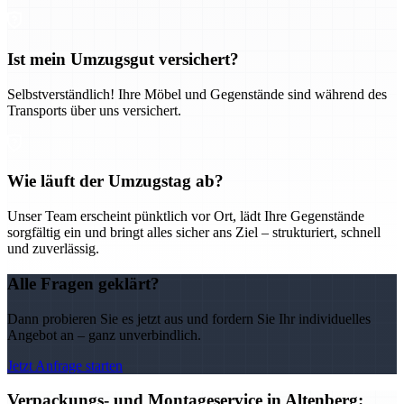
Ist mein Umzugsgut versichert?
Selbstverständlich! Ihre Möbel und Gegenstände sind während des
Transports über uns versichert.
Wie läuft der Umzugstag ab?
Unser Team erscheint pünktlich vor Ort, lädt Ihre Gegenstände
sorgfältig ein und bringt alles sicher ans Ziel – strukturiert, schnell
und zuverlässig.
Alle Fragen geklärt?
Dann probieren Sie es jetzt aus und fordern Sie Ihr individuelles
Angebot an – ganz unverbindlich.
Jetzt Anfrage starten
Verpackungs- und Montageservice in Altenberg: