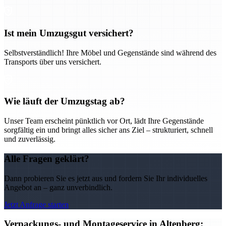
Ist mein Umzugsgut versichert?
Selbstverständlich! Ihre Möbel und Gegenstände sind während des
Transports über uns versichert.
Wie läuft der Umzugstag ab?
Unser Team erscheint pünktlich vor Ort, lädt Ihre Gegenstände
sorgfältig ein und bringt alles sicher ans Ziel – strukturiert, schnell
und zuverlässig.
Alle Fragen geklärt?
Dann probieren Sie es jetzt aus und fordern Sie Ihr individuelles
Angebot an – ganz unverbindlich.
Jetzt Anfrage starten
Verpackungs- und Montageservice in Altenberg: