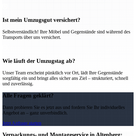
Ist mein Umzugsgut versichert?
Selbstverständlich! Ihre Möbel und Gegenstände sind während des
Transports über uns versichert.
Wie läuft der Umzugstag ab?
Unser Team erscheint pünktlich vor Ort, lädt Ihre Gegenstände
sorgfältig ein und bringt alles sicher ans Ziel – strukturiert, schnell
und zuverlässig.
Alle Fragen geklärt?
Dann probieren Sie es jetzt aus und fordern Sie Ihr individuelles
Angebot an – ganz unverbindlich.
Jetzt Anfrage starten
Verpackungs- und Montageservice in Altenberg: