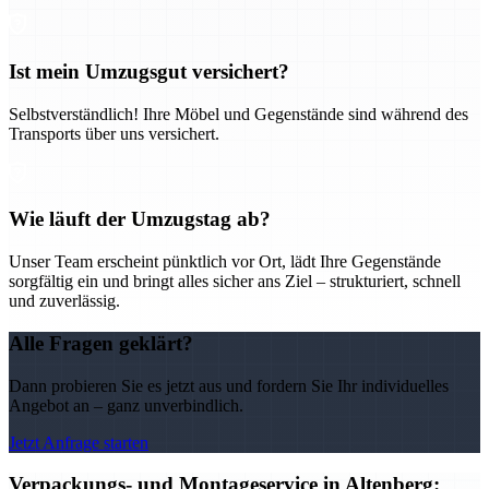
Ist mein Umzugsgut versichert?
Selbstverständlich! Ihre Möbel und Gegenstände sind während des
Transports über uns versichert.
Wie läuft der Umzugstag ab?
Unser Team erscheint pünktlich vor Ort, lädt Ihre Gegenstände
sorgfältig ein und bringt alles sicher ans Ziel – strukturiert, schnell
und zuverlässig.
Alle Fragen geklärt?
Dann probieren Sie es jetzt aus und fordern Sie Ihr individuelles
Angebot an – ganz unverbindlich.
Jetzt Anfrage starten
Verpackungs- und Montageservice in Altenberg: