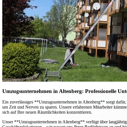
Umzugsunternehmen in Altenberg: Professionelle Unt
Ein zuverlässiges **Umzugsunternehmen in Altenberg** sorgt dafür, d
um Zeit und Nerven zu sparen. Unsere erfahrenen Mitarbeiter kümmer
sich auf Ihre neuen Räumlichkeiten konzentrieren.
Unser **Umzugsunternehmen in Altenberg** verfügt über langjähri
Geschäftsrelokationen – wir passen uns Ihren Bedürfnissen an und bie