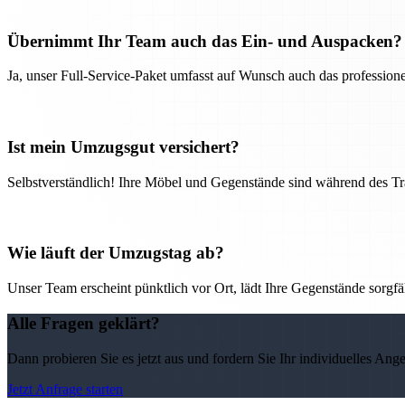
Übernimmt Ihr Team auch das Ein- und Auspacken?
Ja, unser Full-Service-Paket umfasst auf Wunsch auch das professio
Ist mein Umzugsgut versichert?
Selbstverständlich! Ihre Möbel und Gegenstände sind während des Tra
Wie läuft der Umzugstag ab?
Unser Team erscheint pünktlich vor Ort, lädt Ihre Gegenstände sorgfälti
Alle Fragen geklärt?
Dann probieren Sie es jetzt aus und fordern Sie Ihr individuelles Ang
Jetzt Anfrage starten