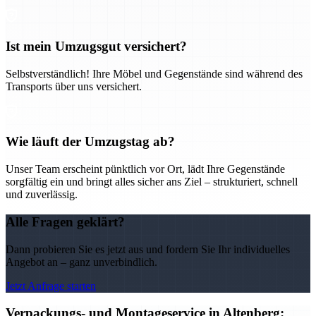
Ist mein Umzugsgut versichert?
Selbstverständlich! Ihre Möbel und Gegenstände sind während des
Transports über uns versichert.
Wie läuft der Umzugstag ab?
Unser Team erscheint pünktlich vor Ort, lädt Ihre Gegenstände
sorgfältig ein und bringt alles sicher ans Ziel – strukturiert, schnell
und zuverlässig.
Alle Fragen geklärt?
Dann probieren Sie es jetzt aus und fordern Sie Ihr individuelles
Angebot an – ganz unverbindlich.
Jetzt Anfrage starten
Verpackungs- und Montageservice in Altenberg: