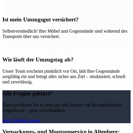
Ist mein Umzugsgut versichert?
Selbstverständlich! Ihre Möbel und Gegenstände sind während des
Transports über uns versichert.
Wie läuft der Umzugstag ab?
Unser Team erscheint pünktlich vor Ort, lädt Ihre Gegenstände
sorgfältig ein und bringt alles sicher ans Ziel – strukturiert, schnell
und zuverlässig.
Alle Fragen geklärt?
Dann probieren Sie es jetzt aus und fordern Sie Ihr individuelles
Angebot an – ganz unverbindlich.
Jetzt Anfrage starten
Verpackungs- und Montageservice in Altenberg: