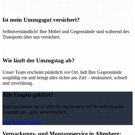
Ist mein Umzugsgut versichert?
Selbstverständlich! Ihre Möbel und Gegenstände sind während des
Transports über uns versichert.
Wie läuft der Umzugstag ab?
Unser Team erscheint pünktlich vor Ort, lädt Ihre Gegenstände
sorgfältig ein und bringt alles sicher ans Ziel – strukturiert, schnell
und zuverlässig.
Alle Fragen geklärt?
Dann probieren Sie es jetzt aus und fordern Sie Ihr individuelles
Angebot an – ganz unverbindlich.
Jetzt Anfrage starten
Verpackungs- und Montageservice in Altenberg: