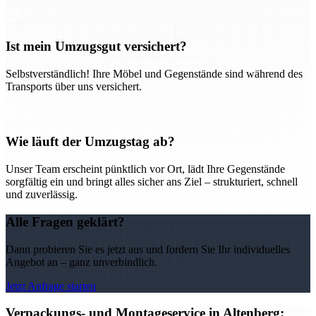
Ist mein Umzugsgut versichert?
Selbstverständlich! Ihre Möbel und Gegenstände sind während des
Transports über uns versichert.
Wie läuft der Umzugstag ab?
Unser Team erscheint pünktlich vor Ort, lädt Ihre Gegenstände
sorgfältig ein und bringt alles sicher ans Ziel – strukturiert, schnell
und zuverlässig.
Alle Fragen geklärt?
Dann probieren Sie es jetzt aus und fordern Sie Ihr individuelles
Angebot an – ganz unverbindlich.
Jetzt Anfrage starten
Verpackungs- und Montageservice in Altenberg: