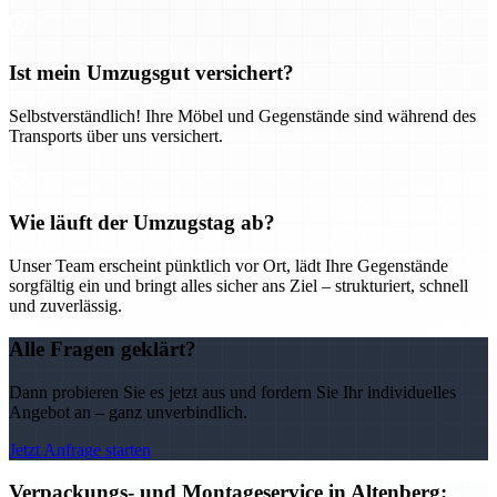
Ist mein Umzugsgut versichert?
Selbstverständlich! Ihre Möbel und Gegenstände sind während des
Transports über uns versichert.
Wie läuft der Umzugstag ab?
Unser Team erscheint pünktlich vor Ort, lädt Ihre Gegenstände
sorgfältig ein und bringt alles sicher ans Ziel – strukturiert, schnell
und zuverlässig.
Alle Fragen geklärt?
Dann probieren Sie es jetzt aus und fordern Sie Ihr individuelles
Angebot an – ganz unverbindlich.
Jetzt Anfrage starten
Verpackungs- und Montageservice in Altenberg: