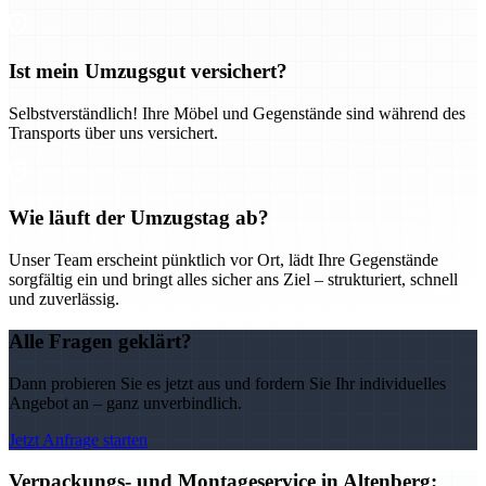
Ist mein Umzugsgut versichert?
Selbstverständlich! Ihre Möbel und Gegenstände sind während des
Transports über uns versichert.
Wie läuft der Umzugstag ab?
Unser Team erscheint pünktlich vor Ort, lädt Ihre Gegenstände
sorgfältig ein und bringt alles sicher ans Ziel – strukturiert, schnell
und zuverlässig.
Alle Fragen geklärt?
Dann probieren Sie es jetzt aus und fordern Sie Ihr individuelles
Angebot an – ganz unverbindlich.
Jetzt Anfrage starten
Verpackungs- und Montageservice in Altenberg: