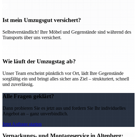
Ist mein Umzugsgut versichert?
Selbstverständlich! Ihre Möbel und Gegenstände sind während des
Transports über uns versichert.
Wie läuft der Umzugstag ab?
Unser Team erscheint pünktlich vor Ort, lädt Ihre Gegenstände
sorgfältig ein und bringt alles sicher ans Ziel – strukturiert, schnell
und zuverlässig.
Alle Fragen geklärt?
Dann probieren Sie es jetzt aus und fordern Sie Ihr individuelles
Angebot an – ganz unverbindlich.
Jetzt Anfrage starten
Verpackungs- und Montageservice in Altenberg: