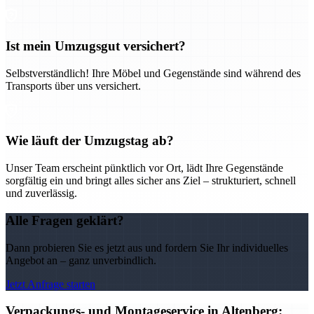
Ist mein Umzugsgut versichert?
Selbstverständlich! Ihre Möbel und Gegenstände sind während des
Transports über uns versichert.
Wie läuft der Umzugstag ab?
Unser Team erscheint pünktlich vor Ort, lädt Ihre Gegenstände
sorgfältig ein und bringt alles sicher ans Ziel – strukturiert, schnell
und zuverlässig.
Alle Fragen geklärt?
Dann probieren Sie es jetzt aus und fordern Sie Ihr individuelles
Angebot an – ganz unverbindlich.
Jetzt Anfrage starten
Verpackungs- und Montageservice in Altenberg: