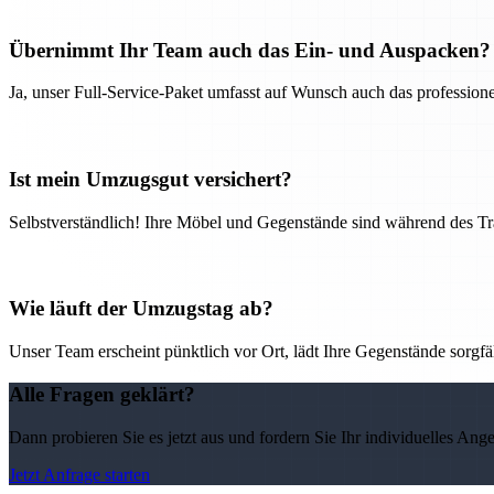
Übernimmt Ihr Team auch das Ein- und Auspacken?
Ja, unser Full-Service-Paket umfasst auf Wunsch auch das professio
Ist mein Umzugsgut versichert?
Selbstverständlich! Ihre Möbel und Gegenstände sind während des Tra
Wie läuft der Umzugstag ab?
Unser Team erscheint pünktlich vor Ort, lädt Ihre Gegenstände sorgfälti
Alle Fragen geklärt?
Dann probieren Sie es jetzt aus und fordern Sie Ihr individuelles Ang
Jetzt Anfrage starten