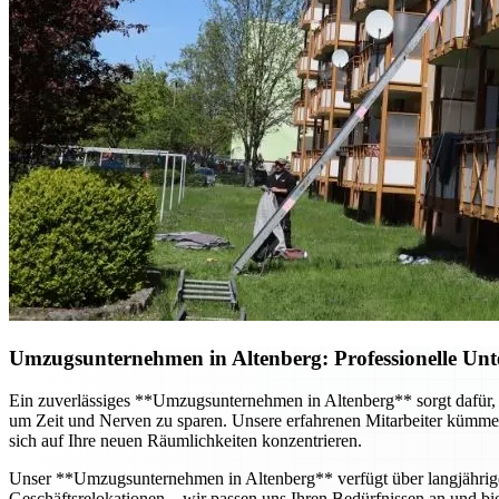
Umzugsunternehmen in Altenberg: Professionelle Unt
Ein zuverlässiges **Umzugsunternehmen in Altenberg** sorgt dafür, d
um Zeit und Nerven zu sparen. Unsere erfahrenen Mitarbeiter kümmer
sich auf Ihre neuen Räumlichkeiten konzentrieren.
Unser **Umzugsunternehmen in Altenberg** verfügt über langjähri
Geschäftsrelokationen – wir passen uns Ihren Bedürfnissen an und bie