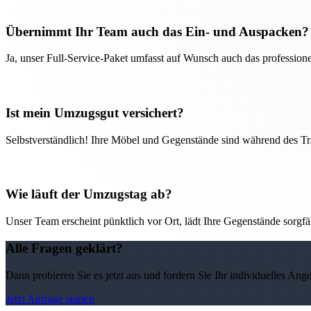
Übernimmt Ihr Team auch das Ein- und Auspacken?
Ja, unser Full-Service-Paket umfasst auf Wunsch auch das professio
Ist mein Umzugsgut versichert?
Selbstverständlich! Ihre Möbel und Gegenstände sind während des Tra
Wie läuft der Umzugstag ab?
Unser Team erscheint pünktlich vor Ort, lädt Ihre Gegenstände sorgfälti
Alle Fragen geklärt?
Dann probieren Sie es jetzt aus und fordern Sie Ihr individuelles Ang
Jetzt Anfrage starten