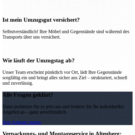
Ist mein Umzugsgut versichert?
Selbstverständlich! Ihre Möbel und Gegenstände sind während des
Transports über uns versichert.
Wie läuft der Umzugstag ab?
Unser Team erscheint pünktlich vor Ort, lädt Ihre Gegenstände
sorgfältig ein und bringt alles sicher ans Ziel – strukturiert, schnell
und zuverlässig.
Alle Fragen geklärt?
Dann probieren Sie es jetzt aus und fordern Sie Ihr individuelles
Angebot an – ganz unverbindlich.
Jetzt Anfrage starten
Verpackungs- und Montageservice in Altenberg: