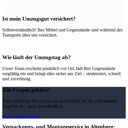
Ist mein Umzugsgut versichert?
Selbstverständlich! Ihre Möbel und Gegenstände sind während des
Transports über uns versichert.
Wie läuft der Umzugstag ab?
Unser Team erscheint pünktlich vor Ort, lädt Ihre Gegenstände
sorgfältig ein und bringt alles sicher ans Ziel – strukturiert, schnell
und zuverlässig.
Alle Fragen geklärt?
Dann probieren Sie es jetzt aus und fordern Sie Ihr individuelles
Angebot an – ganz unverbindlich.
Jetzt Anfrage starten
Verpackungs- und Montageservice in Altenberg: