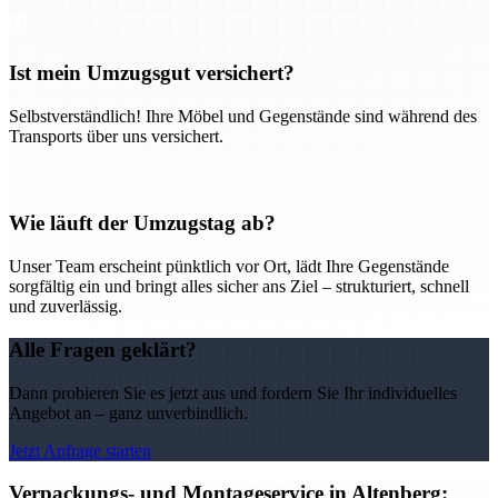
Ist mein Umzugsgut versichert?
Selbstverständlich! Ihre Möbel und Gegenstände sind während des
Transports über uns versichert.
Wie läuft der Umzugstag ab?
Unser Team erscheint pünktlich vor Ort, lädt Ihre Gegenstände
sorgfältig ein und bringt alles sicher ans Ziel – strukturiert, schnell
und zuverlässig.
Alle Fragen geklärt?
Dann probieren Sie es jetzt aus und fordern Sie Ihr individuelles
Angebot an – ganz unverbindlich.
Jetzt Anfrage starten
Verpackungs- und Montageservice in Altenberg: