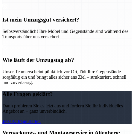
Ist mein Umzugsgut versichert?
Selbstverständlich! Ihre Möbel und Gegenstände sind während des
Transports über uns versichert.
Wie läuft der Umzugstag ab?
Unser Team erscheint pünktlich vor Ort, lädt Ihre Gegenstände
sorgfältig ein und bringt alles sicher ans Ziel – strukturiert, schnell
und zuverlässig.
Alle Fragen geklärt?
Dann probieren Sie es jetzt aus und fordern Sie Ihr individuelles
Angebot an – ganz unverbindlich.
Jetzt Anfrage starten
Verpackungs- und Montageservice in Altenberg: