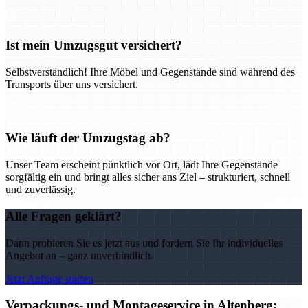
Ist mein Umzugsgut versichert?
Selbstverständlich! Ihre Möbel und Gegenstände sind während des
Transports über uns versichert.
Wie läuft der Umzugstag ab?
Unser Team erscheint pünktlich vor Ort, lädt Ihre Gegenstände
sorgfältig ein und bringt alles sicher ans Ziel – strukturiert, schnell
und zuverlässig.
Alle Fragen geklärt?
Dann probieren Sie es jetzt aus und fordern Sie Ihr individuelles
Angebot an – ganz unverbindlich.
Jetzt Anfrage starten
Verpackungs- und Montageservice in Altenberg: