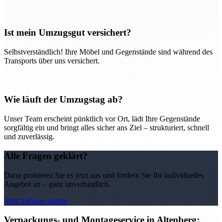
Ist mein Umzugsgut versichert?
Selbstverständlich! Ihre Möbel und Gegenstände sind während des
Transports über uns versichert.
Wie läuft der Umzugstag ab?
Unser Team erscheint pünktlich vor Ort, lädt Ihre Gegenstände
sorgfältig ein und bringt alles sicher ans Ziel – strukturiert, schnell
und zuverlässig.
Alle Fragen geklärt?
Dann probieren Sie es jetzt aus und fordern Sie Ihr individuelles
Angebot an – ganz unverbindlich.
Jetzt Anfrage starten
Verpackungs- und Montageservice in Altenberg: