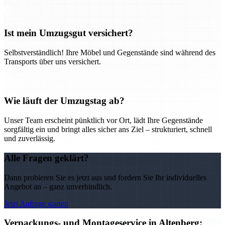
Ist mein Umzugsgut versichert?
Selbstverständlich! Ihre Möbel und Gegenstände sind während des
Transports über uns versichert.
Wie läuft der Umzugstag ab?
Unser Team erscheint pünktlich vor Ort, lädt Ihre Gegenstände
sorgfältig ein und bringt alles sicher ans Ziel – strukturiert, schnell
und zuverlässig.
Alle Fragen geklärt?
Dann probieren Sie es jetzt aus und fordern Sie Ihr individuelles
Angebot an – ganz unverbindlich.
Jetzt Anfrage starten
Verpackungs- und Montageservice in Altenberg: