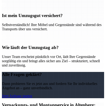
Ist mein Umzugsgut versichert?
Selbstverständlich! Ihre Möbel und Gegenstände sind während des
Transports über uns versichert.
Wie läuft der Umzugstag ab?
Unser Team erscheint pünktlich vor Ort, lädt Ihre Gegenstände
sorgfältig ein und bringt alles sicher ans Ziel – strukturiert, schnell
und zuverlässig.
Alle Fragen geklärt?
Dann probieren Sie es jetzt aus und fordern Sie Ihr individuelles
Angebot an – ganz unverbindlich.
Jetzt Anfrage starten
Verpackungs- und Montageservice in Altenberg: