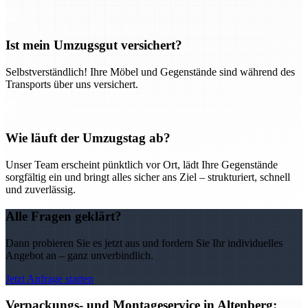
Ist mein Umzugsgut versichert?
Selbstverständlich! Ihre Möbel und Gegenstände sind während des
Transports über uns versichert.
Wie läuft der Umzugstag ab?
Unser Team erscheint pünktlich vor Ort, lädt Ihre Gegenstände
sorgfältig ein und bringt alles sicher ans Ziel – strukturiert, schnell
und zuverlässig.
Alle Fragen geklärt?
Dann probieren Sie es jetzt aus und fordern Sie Ihr individuelles
Angebot an – ganz unverbindlich.
Jetzt Anfrage starten
Verpackungs- und Montageservice in Altenberg: