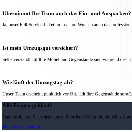
Übernimmt Ihr Team auch das Ein- und Auspacken?
Ja, unser Full-Service-Paket umfasst auf Wunsch auch das professio
Ist mein Umzugsgut versichert?
Selbstverständlich! Ihre Möbel und Gegenstände sind während des Tra
Wie läuft der Umzugstag ab?
Unser Team erscheint pünktlich vor Ort, lädt Ihre Gegenstände sorgfälti
Alle Fragen geklärt?
Dann probieren Sie es jetzt aus und fordern Sie Ihr individuelles Ang
Jetzt Anfrage starten