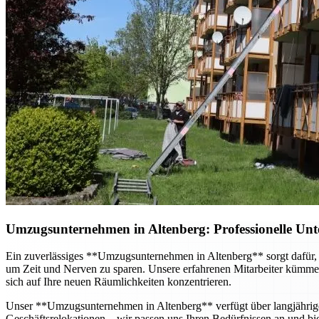
Umzugsunternehmen in Altenberg: Professionelle Unt
Ein zuverlässiges **Umzugsunternehmen in Altenberg** sorgt dafür, d
um Zeit und Nerven zu sparen. Unsere erfahrenen Mitarbeiter kümmer
sich auf Ihre neuen Räumlichkeiten konzentrieren.
Unser **Umzugsunternehmen in Altenberg** verfügt über langjähri
Geschäftsrelokationen – wir passen uns Ihren Bedürfnissen an und bie