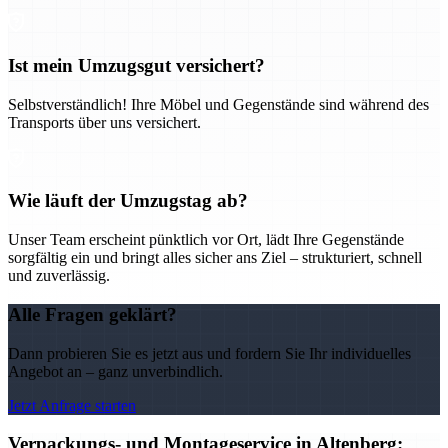
Ist mein Umzugsgut versichert?
Selbstverständlich! Ihre Möbel und Gegenstände sind während des
Transports über uns versichert.
Wie läuft der Umzugstag ab?
Unser Team erscheint pünktlich vor Ort, lädt Ihre Gegenstände
sorgfältig ein und bringt alles sicher ans Ziel – strukturiert, schnell
und zuverlässig.
Alle Fragen geklärt?
Dann probieren Sie es jetzt aus und fordern Sie Ihr individuelles
Angebot an – ganz unverbindlich.
Jetzt Anfrage starten
Verpackungs- und Montageservice in Altenberg: