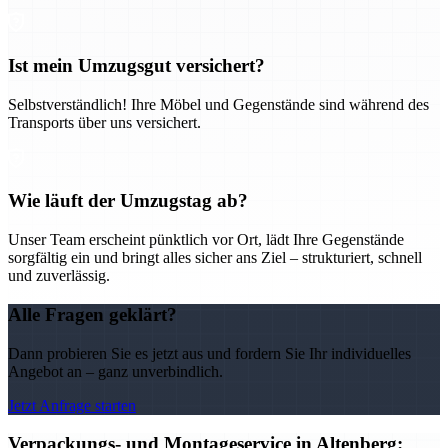
Ist mein Umzugsgut versichert?
Selbstverständlich! Ihre Möbel und Gegenstände sind während des
Transports über uns versichert.
Wie läuft der Umzugstag ab?
Unser Team erscheint pünktlich vor Ort, lädt Ihre Gegenstände
sorgfältig ein und bringt alles sicher ans Ziel – strukturiert, schnell
und zuverlässig.
Alle Fragen geklärt?
Dann probieren Sie es jetzt aus und fordern Sie Ihr individuelles
Angebot an – ganz unverbindlich.
Jetzt Anfrage starten
Verpackungs- und Montageservice in Altenberg: