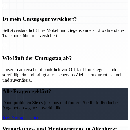
Ist mein Umzugsgut versichert?
Selbstverständlich! Ihre Möbel und Gegenstände sind während des
Transports über uns versichert.
Wie läuft der Umzugstag ab?
Unser Team erscheint pünktlich vor Ort, lädt Ihre Gegenstände
sorgfältig ein und bringt alles sicher ans Ziel – strukturiert, schnell
und zuverlässig.
Alle Fragen geklärt?
Dann probieren Sie es jetzt aus und fordern Sie Ihr individuelles
Angebot an – ganz unverbindlich.
Jetzt Anfrage starten
Verpackungs- und Montageservice in Altenberg: