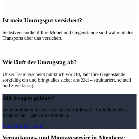
Ist mein Umzugsgut versichert?
Selbstverständlich! Ihre Möbel und Gegenstände sind während des
Transports über uns versichert.
Wie läuft der Umzugstag ab?
Unser Team erscheint pünktlich vor Ort, lädt Ihre Gegenstände
sorgfältig ein und bringt alles sicher ans Ziel – strukturiert, schnell
und zuverlässig.
Alle Fragen geklärt?
Dann probieren Sie es jetzt aus und fordern Sie Ihr individuelles
Angebot an – ganz unverbindlich.
Jetzt Anfrage starten
Verpackungs- und Montageservice in Altenberg: